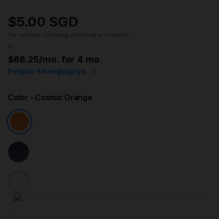
$5.00 SGD
Tax included.
Shipping
calculated at checkout.
or
$68.25
/mo. for 4 mo.
Pelajari Selengkapnya
Color
- Cosmic Orange