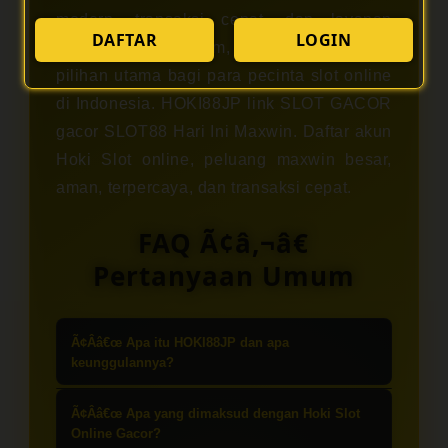
modern, transaksi cepat, dan layanan
DAFTAR
LOGIN
profesional 24 jam, SLOT88 menjadi
pilihan utama bagi para pecinta slot online
di Indonesia. HOKI88JP link SLOT GACOR
gacor SLOT88 Hari Ini Maxwin. Daftar akun
Hoki Slot online, peluang maxwin besar,
aman, terpercaya, dan transaksi cepat.
FAQ Ã¢â‚¬â€
Pertanyaan Umum
Ã¢Ââ€œ Apa itu HOKI88JP dan apa
keunggulannya?
HOKI88JP adalah platform slot online
Ã¢Ââ€œ Apa yang dimaksud dengan Hoki Slot
yang menyediakan berbagai pilihan
Online Gacor?