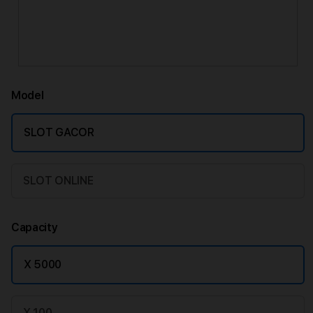
Model
SLOT GACOR
SLOT ONLINE
Capacity
X 5000
X 100