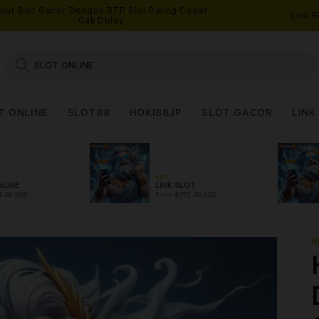
itur Slot Gacor Dengan RTP Slot Paling Cepat
Link 
Gak Delay
T ONLINE
SLOT88
HOKI88JP
SLOT GACOR
LINK
NEW
NLINE
LINK SLOT
9.99 SGD
From $752.00 SGD
N