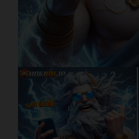
Open
media
1
in
modal