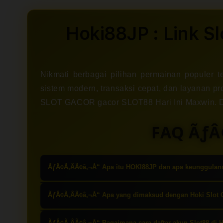
in
modal
Hoki88JP : Link Sl
Nikmati berbagai pilihan permainan populer t
sistem modern, transaksi cepat, dan layanan pr
SLOT GACOR gacor SLOT88 Hari Ini Maxwin. Daft
FAQ ÃƒÂ
ÃƒÂ¢Ã‚ÂÃ¢â‚¬Å“ Apa itu HOKI88JP dan apa keunggulan
HOKI88JP adalah platform slot online yan
ÃƒÂ¢Ã‚ÂÃ¢â‚¬Å“ Apa yang dimaksud dengan Hoki Slot 
akses mudah, pilihan game lengkap, tamp
jam.
Hoki Slot online gacor adalah versi per
ÃƒÂ¢Ã‚ÂÃ¢â‚¬Å“ Bagaimana cara daftar akun Slot88 di