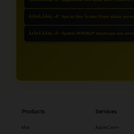
mekanisme yang sama seperti versi asli
berbagai fitur bonus sebelum bermain den
Untuk mendaftar akun Slot88, langkahnya 
ÃƒÂ¢Ã‚ÂÃ¢â‚¬Å“ Apa itu fitur Scatter Hitam dalam perma
seperti username, password, dan data kont
verifikasi berjalan lancar.
Scatter Hitam adalah istilah populer yang
ÃƒÂ¢Ã‚ÂÃ¢â‚¬Å“ Apakah HOKI88JP terpercaya dan ama
spin atau hadiah tambahan. Biasanya sim
menjadi lebih besar dibanding simbol biasa
Platform ini mengutamakan keamanan data
layanan pelanggan aktif membantu penggun
menjadi lebih nyaman dan aman.
Products
Services
Mac
AppleCare+