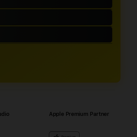
 memahami pola permainan, serta mencoba
k tombol Daftar. Isi formulir pendaftaran
Pastikan data yang diisi valid agar proses
 slot yang memicu fitur bonus seperti free
aran, sehingga peluang mendapatkan bonus
 transaksi yang terenkripsi. Selain itu,
ar permainan, sehingga pengalaman bermain
udio
Apple Premium Partner