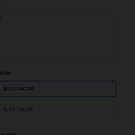
odel
SLOT GACOR
SLOT ONLINE
apacity