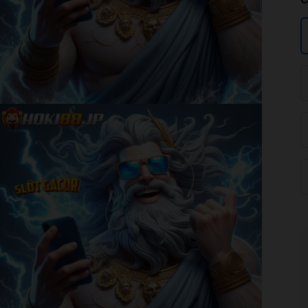
Open
media
3
in
modal