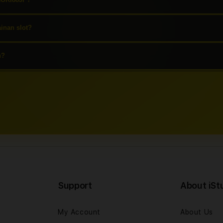
nya. Mode demo ini cocok untuk latihan strategi,
gan uang asli.
sangat mudah: Kunjungi halaman utama HOKI88JP. Kli
inan slot?
ak. Konfirmasi pendaftaran dan akun siap digunakan. 
 merujuk pada simbol khusus (scatter) dalam permainan
n?
bol ini tidak harus muncul dalam satu garis pembay
.
 pengguna dengan sistem perlindungan modern serta
a jika terjadi kendala teknis atau pertanyaan seput
Support
About iSt
My Account
About Us