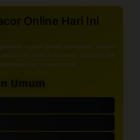
cor Online Hari Ini
ghadirkan kejutan jackpot spektakuler. Dengan
pecinta slot online di Indonesia. HOKI88JP link
erpercaya, dan transaksi cepat.
aan Umum
an slot uang asli. Keunggulannya meliputi
 layanan pelanggan yang siap membantu 24
 deposit, namun tetap memiliki fitur dan