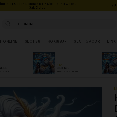
itur Slot Gacor Dengan RTP Slot Paling Cepat
Link 
Gak Delay
T ONLINE
SLOT88
HOKI88JP
SLOT GACOR
LINK
NEW
NLINE
LINK SLOT
9.99 SGD
From $752.00 SGD
N