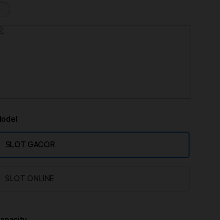
odel
SLOT GACOR
SLOT ONLINE
apacity