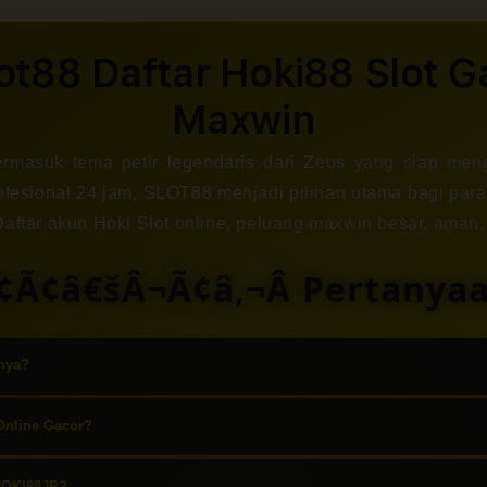
in
modal
ot88 Daftar Hoki88 Slot Ga
Maxwin
ermasuk tema petir legendaris dari Zeus yang siap men
ofesional 24 jam, SLOT88 menjadi pilihan utama bagi para 
ar akun Hoki Slot online, peluang maxwin besar, aman, t
¢Ã¢â€šÂ¬Ã¢â‚¬Â Pertany
nya?
g menyediakan berbagai pilihan permainan Hoki Slot d
Online Gacor?
ilan responsif di semua perangkat, serta dukungan
mainan slot yang bisa dimainkan secara gratis tanpa
 HOKI88JP?