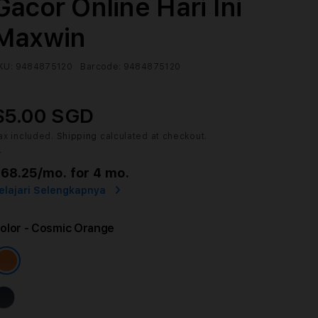
Gacor Online Hari Ini
Maxwin
KU:
9484875120
Barcode:
9484875120
$5.00 SGD
ax included.
Shipping
calculated at checkout.
r
68.25
/mo. for 4 mo.
elajari Selengkapnya
olor
- Cosmic Orange