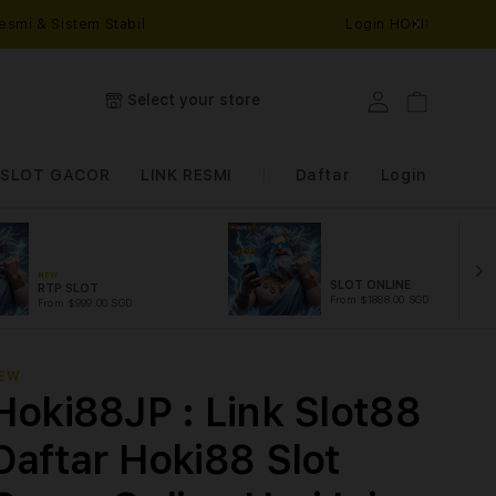
Resmi & Sistem Stabil
Login HOKI88JP dan
Select your store
Log in
Cart
 SLOT GACOR
LINK RESMI
Daftar
Login
NEW
SLOT ONLINE
RTP SLOT
From $1888.00 SGD
From $999.00 SGD
EW
Hoki88JP : Link Slot88
Daftar Hoki88 Slot