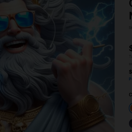
S
T
o
$
P
C