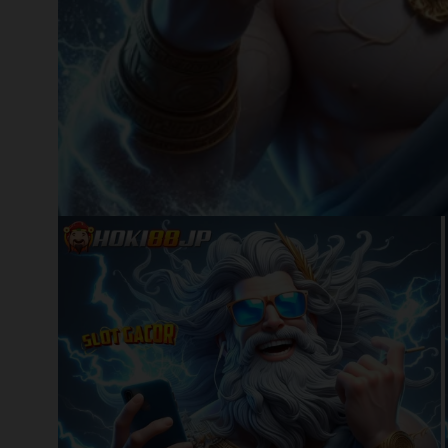
Open
media
1
in
modal