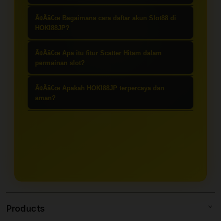
permainan Hoki Slot dan slot uang
Hoki Slot online gacor adalah versi
asli. Keunggulannya meliputi akses
Ã¢Ââ€œ Bagaimana cara daftar akun Slot88 di
permainan slot yang bisa dimainkan
HOKI88JP?
mudah, pilihan game lengkap,
secara gratis tanpa deposit, namun
tampilan responsif di semua
Untuk mendaftar akun Slot88,
tetap memiliki fitur dan mekanisme
Ã¢Ââ€œ Apa itu fitur Scatter Hitam dalam
perangkat, serta dukungan layanan
langkahnya sangat mudah: Kunjungi
permainan slot?
yang sama seperti versi aslinya.
pelanggan yang siap membantu 24
halaman utama HOKI88JP. Klik
Mode demo ini cocok untuk latihan
Scatter Hitam adalah istilah populer
jam.
tombol Daftar. Isi formulir
Ã¢Ââ€œ Apakah HOKI88JP terpercaya dan
strategi, memahami pola permainan,
yang merujuk pada simbol khusus
aman?
pendaftaran seperti username,
serta mencoba berbagai fitur bonus
(scatter) dalam permainan slot yang
password, dan data kontak.
Platform ini mengutamakan
sebelum bermain dengan uang asli.
memicu fitur bonus seperti free spin
Konfirmasi pendaftaran dan akun
keamanan data pengguna dengan
atau hadiah tambahan. Biasanya
siap digunakan. Pastikan data yang
sistem perlindungan modern serta
simbol ini tidak harus muncul dalam
diisi valid agar proses verifikasi
transaksi yang terenkripsi. Selain itu,
satu garis pembayaran, sehingga
berjalan lancar.
layanan pelanggan aktif membantu
peluang mendapatkan bonus
pengguna jika terjadi kendala teknis
menjadi lebih besar dibanding
atau pertanyaan seputar permainan,
simbol biasa.
Products
sehingga pengalaman bermain