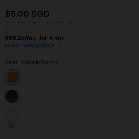
$5.00 SGD
Tax included.
Shipping
calculated at checkout.
or
$68.25
/mo. for 4 mo.
Pelajari Selengkapnya
Color
- Cosmic Orange