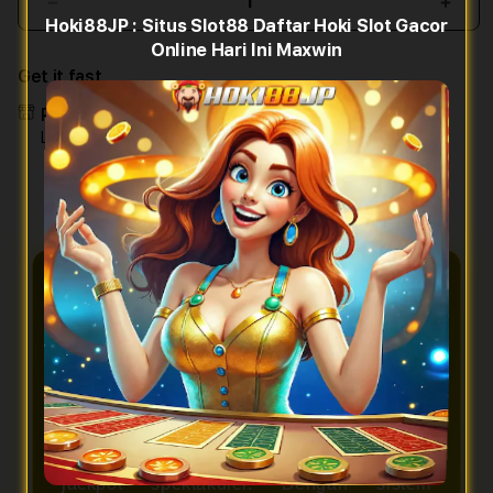
Decrease
Incr
Hoki88JP : Situs Slot88 Daftar Hoki Slot Gacor
quantity
quant
Online Hari Ini Maxwin
for
for
Get it fast
Hoki88JP
Hoki
:
:
Pickup
Situs
Situs
Loading store
Slot88
Slot
Daftar
Daft
Hoki
Hoki
Slot
Slot
Gacor
Gaco
Online
Onlin
Hari
Hari
Hoki88JP : Situs Slot88
Ini
Ini
Daftar Hoki Slot Gacor Online
Maxwin
Maxw
Hari Ini Maxwin
Nikmati berbagai pilihan permainan
populer termasuk tema petir legendaris dari
Zeus yang siap menghadirkan kejutan
jackpot spektakuler. Dengan sistem