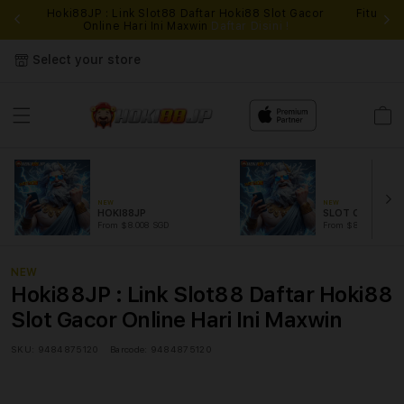
Hoki88JP : Link Slot88 Daftar Hoki88 Slot Gacor
Fitur S
Online Hari Ini Maxwin
Daftar Disini !
Select your store
Cart
NEW
NEW
HOKI88JP
SLOT ONLINE
From $8.008 SGD
From $889.99 SGD
NEW
Hoki88JP : Link Slot88 Daftar Hoki88
Slot Gacor Online Hari Ini Maxwin
SKU:
9484875120
Barcode:
9484875120