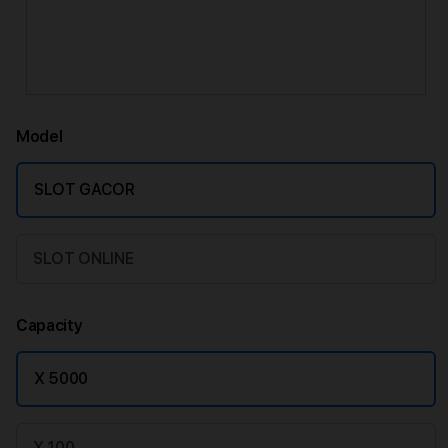
Model
SLOT GACOR
SLOT ONLINE
Capacity
X 5000
X 100