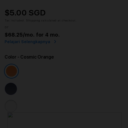
$5.00 SGD
Tax included.
Shipping
calculated at checkout.
or
$68.25
/mo. for 4 mo.
Pelajari Selengkapnya
Color
- Cosmic Orange