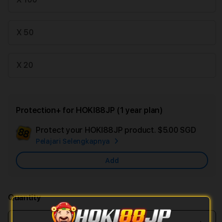
X 50
X 20
Protection+ for HOKI88JP (1 year plan)
Protect your HOKI88JP product.
$5.00 SGD
Add
Pelajari Selengkapnya
Apple
Care
Add
Quantity