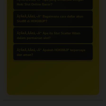
yang menyediakan berbagai pilihan
Hoki Slot Online Gacor?
permainan Hoki Slot dan slot uang
Hoki Slot online gacor adalah versi
asli. Keunggulannya meliputi akses
ÃƒÂ¢Ã‚ÂÃ¢â‚¬Å“ Bagaimana cara daftar akun
permainan slot yang bisa dimainkan
Slot88 di HOKI88JP?
mudah, pilihan game lengkap,
secara gratis tanpa deposit, namun
tampilan responsif di semua
Untuk mendaftar akun Slot88,
tetap memiliki fitur dan mekanisme
ÃƒÂ¢Ã‚ÂÃ¢â‚¬Å“ Apa itu fitur Scatter Hitam
perangkat, serta dukungan layanan
langkahnya sangat mudah: Kunjungi
dalam permainan slot?
yang sama seperti versi aslinya.
pelanggan yang siap membantu 24
halaman utama HOKI88JP. Klik
Mode demo ini cocok untuk latihan
Scatter Hitam adalah istilah populer
jam.
tombol Daftar. Isi formulir
ÃƒÂ¢Ã‚ÂÃ¢â‚¬Å“ Apakah HOKI88JP terpercaya
strategi, memahami pola permainan,
yang merujuk pada simbol khusus
dan aman?
pendaftaran seperti username,
serta mencoba berbagai fitur bonus
(scatter) dalam permainan slot yang
password, dan data kontak.
Platform ini mengutamakan
sebelum bermain dengan uang asli.
memicu fitur bonus seperti free spin
Konfirmasi pendaftaran dan akun
keamanan data pengguna dengan
atau hadiah tambahan. Biasanya
siap digunakan. Pastikan data yang
sistem perlindungan modern serta
simbol ini tidak harus muncul dalam
diisi valid agar proses verifikasi
transaksi yang terenkripsi. Selain itu,
satu garis pembayaran, sehingga
berjalan lancar.
layanan pelanggan aktif membantu
peluang mendapatkan bonus
pengguna jika terjadi kendala teknis
menjadi lebih besar dibanding
atau pertanyaan seputar permainan,